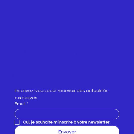
Suivez-nous
Accueil
Instagra
m
Services
LinkedI
​À propos
n
Contact
Politique de confidentialité
Inscrivez-vous pour recevoir des actualités 
exclusives.
Email
*
Oui, je souhaite m’inscrire à votre newsletter.
Envoyer